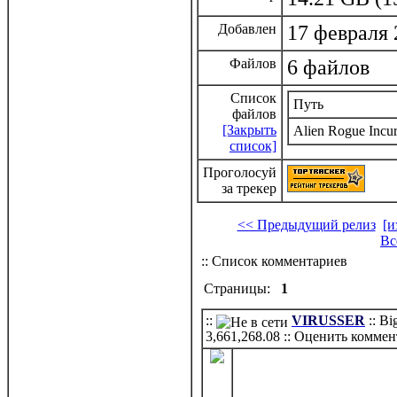
Добавлен
17 февраля 
Файлов
6 файлов
Список
Путь
файлов
[Закрыть
Alien Rogue Incur
список]
Проголосуй
за трекер
<< Предыдущий релиз
[и
Вс
:: Список комментариев
Страницы:
1
::
VIRUSSER
:: B
3,661,268.08
:: Оценить коммен