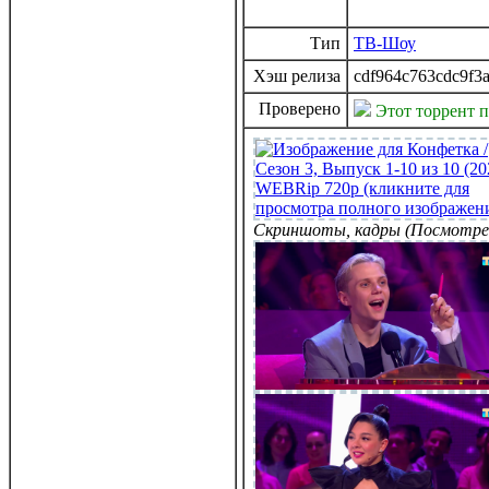
Тип
ТВ-Шоу
Хэш релиза
cdf964c763cdc9f3a
Проверено
Этот торрент 
Скриншоты, кадры (Посмотре