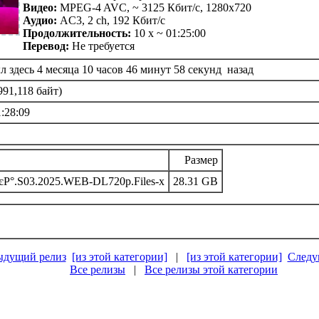
Видео:
MPEG-4 AVC, ~ 3125 Кбит/с, 1280x720
Аудио:
AC3, 2 ch, 192 Кбит/с
Продолжительность:
10 х ~ 01:25:00
Перевод:
Не требуется
 здесь 4 месяца 10 часов 46 минут 58 секунд назад
991,118 байт)
1:28:09
Размер
Р°.S03.2025.WEB-DL720p.Files-x
28.31 GB
ыдущий релиз
[из этой категории]
|
[из этой категории]
Следу
Все релизы
|
Все релизы этой категории