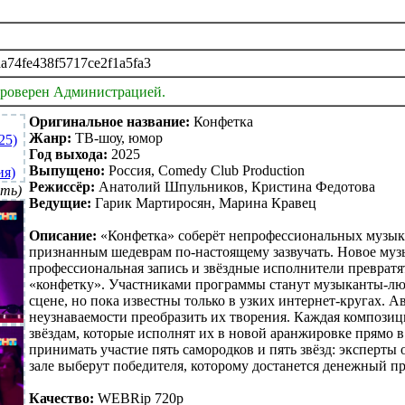
a74fe438f5717ce2f1a5fa3
проверен Администрацией.
Оригинальное название:
Конфетка
Жанр:
ТВ-шоу, юмор
Год выхода:
2025
Выпущено:
Россия, Comedy Club Production
Режиссёр:
Анатолий Шпульников, Кристина Федотова
ть)
Ведущие:
Гарик Мартиросян, Марина Кравец
Описание:
«Конфетка» соберёт непрофессиональных музыка
признанным шедеврам по-настоящему зазвучать. Новое муз
профессиональная запись и звёздные исполнители преврат
«конфетку». Участниками программы станут музыканты-лю
сцене, но пока известны только в узких интернет-кругах. 
неузнаваемости преобразить их творения. Каждая композиц
звёздам, которые исполнят их в новой аранжировке прямо в
принимать участие пять самородков и пять звёзд: эксперты 
зале выберут победителя, которому достанется денежный пр
Качество:
WEBRip 720p