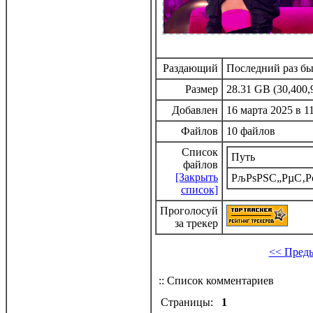
Раздающий
Последний раз был
Размер
28.31 GB (30,400,
Добавлен
16 марта 2025 в 1
Файлов
10 файлов
Список
Путь
файлов
[Закрыть
РљРѕРЅС„РµС‚Рє
список]
Проголосуй
за трекер
<< Пред
:: Список комментариев
Страницы:
1