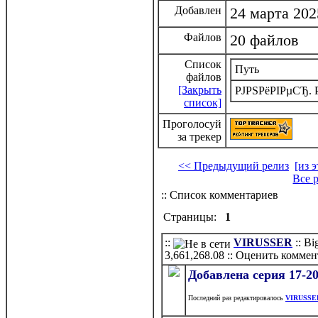
Добавлен
24 марта 202
Файлов
20 файлов
Список
Путь
файлов
[Закрыть
РЈРЅРёРІРµСЂ. 
список]
Проголосуй
за трекер
<< Предыдущий релиз
[из 
Все 
:: Список комментариев
Страницы:
1
::
VIRUSSER
:: B
3,661,268.08
:: Оценить коммен
Добавлена серия 17-2
Последний раз редактировалось
VIRUSSE