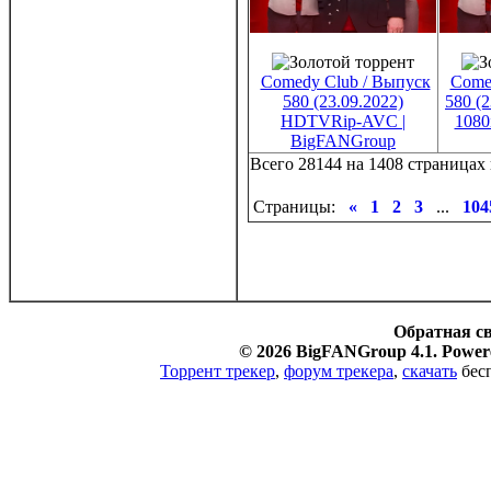
Comedy Club / Выпуск
Come
580 (23.09.2022)
580 (
HDTVRip-AVC |
1080
BigFANGroup
Всего 28144 на 1408 страницах 
Страницы:
«
1
2
3
...
104
Обратная с
© 2026 BigFANGroup 4.1. Powere
Торрент трекер
,
форум трекера
,
скачать
бесп