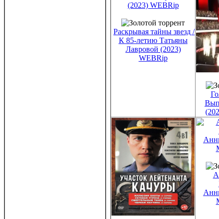
Раскрывая тайны звезд /
К 85-летию Татьяны
Лавровой (2023)
WEBRip
Го
Вып
(20
А
Анни