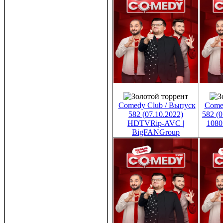
Comedy Club / Выпуск
Come
582 (07.10.2022)
582 (
HDTVRip-AVC |
1080
BigFANGroup