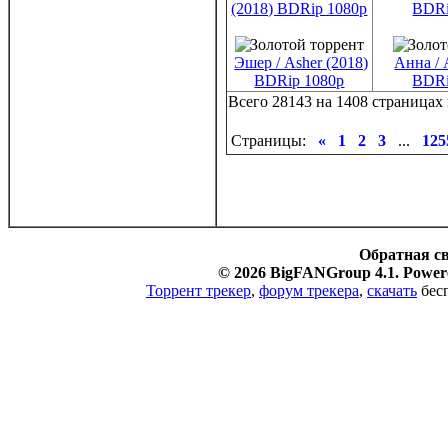
Эшер / Asher (2018)
Анна / 
BDRip 1080p
BDRi
Всего 28143 на 1408 страницах 
Страницы:
«
1
2
3
...
125
Обратная с
© 2026 BigFANGroup 4.1. Powere
Торрент трекер
,
форум трекера
,
скачать
бесп