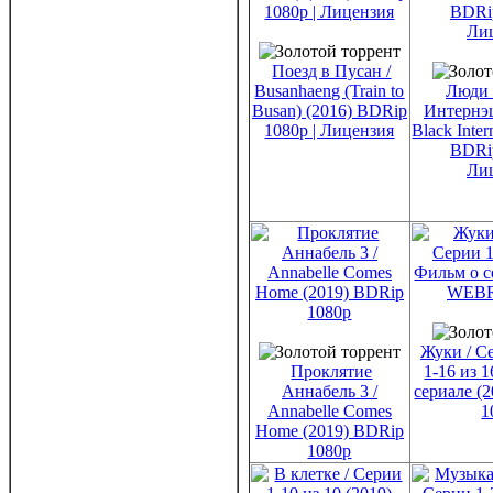
Поезд в Пусан /
Busanhaeng (Train to
Люди 
Busan) (2016) BDRip
Интернэш
1080p | Лицензия
Black Inter
BDRip
Ли
Жуки / С
Проклятие
1-16 из 
Аннабель 3 /
сериале (
Annabelle Comes
1
Home (2019) BDRip
1080p