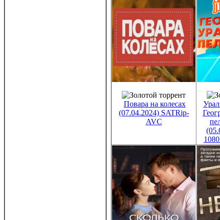
Повара на колесах
Урал
(07.04.2024) SATRip-
Геог
AVC
пе
(05
1080