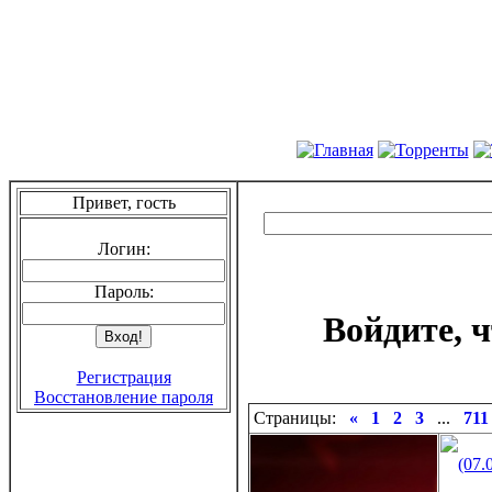
Привет, гость
Логин:
Пароль:
Войдите, 
Регистрация
Восстановление пароля
Страницы:
«
1
2
3
...
711