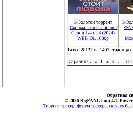
Сколько стоит любовь /
ФАК
Серии 1-4 из 4 (2024)
WEB-DL 1080p
Мож
Всего 28137 на 1407 страницах 
Страницы:
«
1
2
3
...
711
Обратная с
© 2026 BigFANGroup 4.1. Powere
Торрент трекер
,
форум трекера
,
скачать
бесп