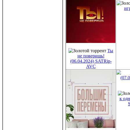
иг
Ты
не поверишь!
(06.04.2024) SATRip-
AVC
к одн