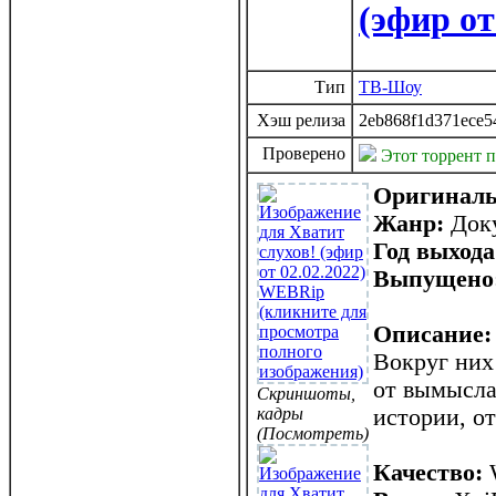
(эфир от
Тип
ТВ-Шоу
Хэш релиза
2eb868f1d371ece5
Проверено
Этот торрент 
Оригиналь
Жанр:
Доку
Год выход
Выпущено
Описание:
Вокруг них 
от вымысла?
Скриншоты,
кадры
истории, о
(Посмотреть)
Качество: