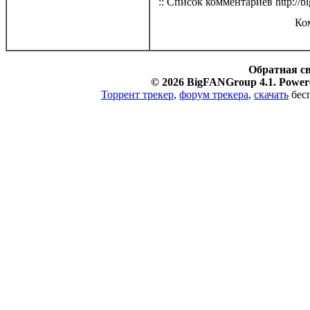
:: Список комментариев http://bi
Ко
Обратная с
© 2026 BigFANGroup 4.1. Powere
Торрент трекер
,
форум трекера
,
скачать
бесп