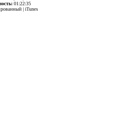
ность:
01:22:35
рованный | iTunes