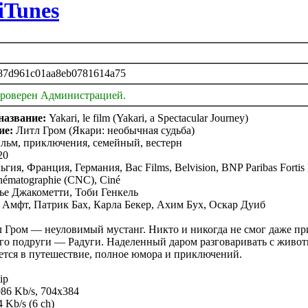
iTunes
87d961c01aa8eb0781614a75
проверен Администрацией.
название:
Yakari, le film (Yakari, a Spectacular Journey)
ие:
Литл Гром (Якари: необычная судьба)
ьм, приключения, семейный, вестерн
20
гия, Франция, Германия, Bac Films, Belvision, BNP Paribas Fortis F
inématographie (CNC), Ciné
ье Джакометти, Тоби Генкель
Амфт, Патрик Бах, Карла Бекер, Ахим Бух, Оскар Дуиб
 Гром — неуловимый мустанг. Никто и никогда не смог даже при
его подруги — Радуги. Наделенный даром разговаривать с живот
ется в путешествие, полное юмора и приключений.
ip
86 Kb/s, 704x384
 Kb/s (6 ch)