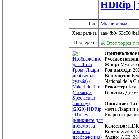
HDRip | 
Тип
Мультфильм
Хэш релиза
aae4fb0463c504ba
Проверено
Этот торрент 
Оригинальное 
Русское назван
Жанр:
Мультфил
Год выхода:
20
Выпущено:
Бель
National de la C
Режиссер:
Ксав
В ролях:
Диана 
Описание:
Литл
мечта Якари и 
Якари отправля
Качество:
HDR
Видео:
XviD, 19
Аудио:
AC3, 384