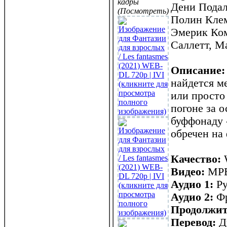
кадры
Дени Подал
(Посмотреть)
Полин Клем
Эмерик Ком
Саллетт, М
Описание:
найдется м
или просто
погоне за 
буффонаду 
обречен на
Качество:
Видео:
MPEG
Аудио 1:
Ру
Аудио 2:
Фр
Продолжит
Перевод:
Ду