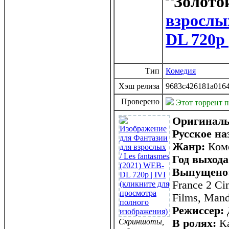
взрослых
DL 720p 
Тип
Комедия
Хэш релиза
9683c426181a0164
Проверено
Этот торрент 
Оригиналь
Русское на
Жанр:
Ком
Год выхода
Выпущено
France 2 Ci
Films, Mand
Режиссер:
Скриншоты,
В ролях:
Ка