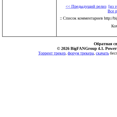
<< Предыдущий релиз
[из 
Все 
:: Список комментариев http://bi
Ко
Обратная с
© 2026 BigFANGroup 4.1. Powere
Торрент трекер
,
форум трекера
,
скачать
бесп