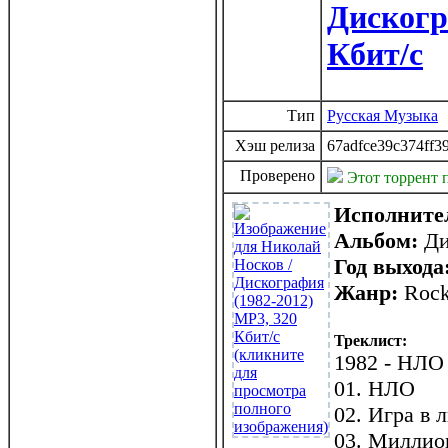
Дискогр
Кбит/c
Тип
Русская Музыка
Хэш релиза
67adfce39c374ff
Проверено
Этот торрент 
Исполните
Альбом:
Ди
Год выхода
Жанр:
Roc
Треклист:
1982 - НЛО
01. НЛО
02. Игра в 
03. Миллио