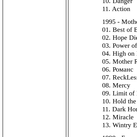
10. Danger
11. Action
1995 - Moth
01. Best of 
02. Hope Di
03. Power o
04. High on
05. Mother 
06. Романс
07. ReckLes
08. Mercy
09. Limit of
10. Hold the
11. Dark Ho
12. Miracle
13. Wintry 