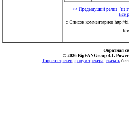
<< Предыдущий релиз
[из 
Все 
:: Список комментариев http://bi
Ко
Обратная с
© 2026 BigFANGroup 4.1. Powere
Торрент трекер
,
форум трекера
,
скачать
бесп