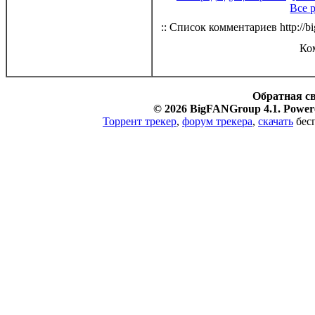
Все 
:: Список комментариев http://bi
Ко
Обратная с
© 2026 BigFANGroup 4.1. Powere
Торрент трекер
,
форум трекера
,
скачать
бесп