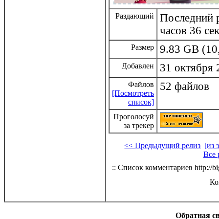
Раздающий
Последний р
часов 36 се
Размер
9.83 GB (10
Добавлен
31 октября 
Файлов
52 файлов
[Посмотреть
список]
Проголосуй
за трекер
<< Предыдущий релиз
[из 
Все 
:: Список комментариев http://bi
Ко
Обратная с