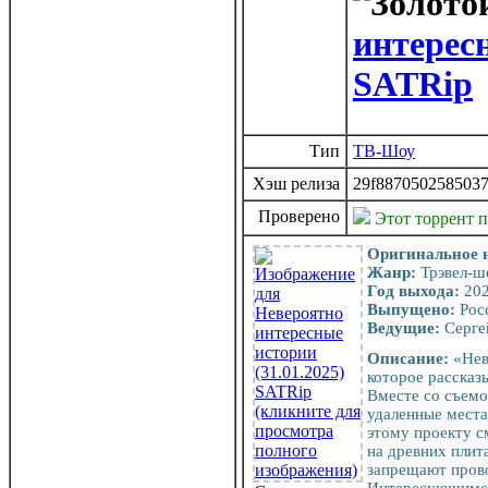
интересн
SATRip
Тип
ТВ-Шоу
Хэш релиза
29f8870502585037
Проверено
Этот торрент 
Оригинальное 
Жанр:
Трэвел-ш
Год выхода:
20
Выпущено:
Росс
Ведущие:
Серге
Описание:
«Нев
которое рассказ
Вместе со съемо
удаленные места
этому проекту с
на древних плита
запрещают прово
Интересующимся