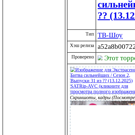
сильнейш
?? (13.1
Тип
ТВ-Шоу
Хэш релиза
a52a8b0072
Проверено
Этот торр
Скриншоты, кадры (Посмотре