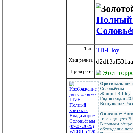
Полный 
Соловьё
Тип
ТВ-Шоу
Хэш релиза
d2d13af531a
Проверено
Этот торр
Оригинальное 
Соловьёвым
Жанр:
ТВ-Шоу
Год выхода:
20
Выпущено:
Рос
Описание:
Авто
телеведущего Вл
В прямом эфире 
обсуждение пове