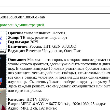
5e8e13d0e6d87188505a7aab
проверен Администрацией.
Оригинальное название:
Погоня
Жанр:
ТВ-шоу, реалити-шоу, спорт
Год выхода:
2025
Выпущено:
Россия, ТНТ, GEN STUDIO
Ведущие:
Вячеслав Чепурченко, Олег Гаас
ть)
Описание:
Москва — это город, в котором многое решает ск
Чтобы чего-то добиться, здесь нужно быть постоянно в дв
шоу. В каждом выпуске 15 новых участников бросают вызов
них уже здесь чего-то добились (звёзды), кто-то только в н
все они в равных условиях, и правила для всех одинаковые 
идут ловцы. Сможешь убежать – заберешь крупную сумму. Е
Здесь каждый решает, что ему делать: объединиться или бы
или идти напролом.
Качество:
HDTV 1080р
Видео:
MPEG-4 AVC, ~ 6477 Кбит/с, 1920x1080, 25 кадр/с
Аудио:
MP2, 2 ch, 192 Кбит/с