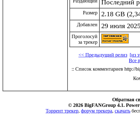
Раздающий
Последний р
Размер
2.18 GB (2,3
Добавлен
29 июля 2025
Проголосуй
за трекер
<< Предыдущий релиз
[из 
Все 
:: Список комментариев http://bi
Ко
Обратная с
© 2026 BigFANGroup 4.1. Powere
Торрент трекер
,
форум трекера
,
скачать
бесп