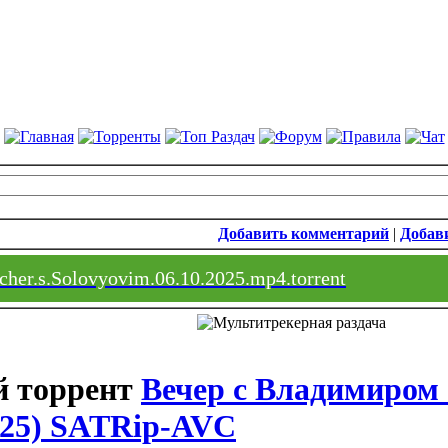
Добавить комментарий
|
Добави
cher.s.Solovyovim.06.10.2025.mp4.torrent
Вечер с Владимиром
2025) SATRip-AVC