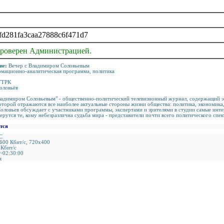
fd281fa3caa27888c6f471d7
проверен Администрацией.
ие:
Вечер с Владимиром Соловьевым
мационно-аналитическая программа, политика
ГТРК
оловьёв
ладимиром Соловьевым" - общественно-политический телевизионный журнал, содержащий эл
которой отражаются все наиболее актуальные стороны жизни общества: политика, экономика,
оловьев обсуждает с участниками программы, экспертами и зрителями в студии самые инт
рутся те, кому небезразлична судьба мира - представители почти всего политического спек
тся
C
00 Кбит/с, 720x400
 Кбит/с
~02:30:00
я