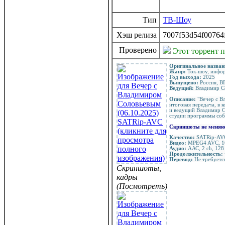
Тип
ТВ-Шоу
Хэш релиза
7007f53d54f00764
Проверено
Этот торрент 
Оригинальное назван
Жанр:
Ток-шоу, инфор
Год выхода:
2025
Выпущено:
Россия, В
Ведущий:
Владимир С
Описание:
"Вечер с В
итоговая передача, в 
и ведущий Владимир С
студии программы собе
Скриншоты не меняю
Качество:
SATRip-AV
Видео:
MPEG4 AVC, 16
Аудио:
ААС, 2 ch, 128
Продолжительность:
Перевод:
Не требуетс
Скриншоты,
кадры
(Посмотреть)