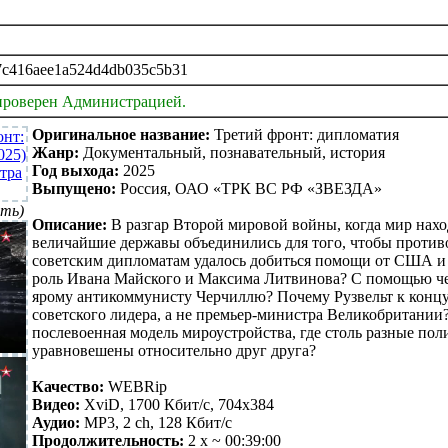
7c416aee1a524d4db035c5b31
проверен Администрацией.
Оригинальное название:
Третий фронт: дипломатия
Жанр:
Документальный, познавательный, история
Год выхода:
2025
Выпущено:
Россия, ОАО «ТРК ВС РФ «ЗВЕЗДА»
ть)
Описание:
В разгар Второй мировой войны, когда мир нахо
величайшие державы объединились для того, чтобы противо
советским дипломатам удалось добиться помощи от США и
роль Ивана Майского и Максима Литвинова? С помощью че
ярому антикоммунисту Черчиллю? Почему Рузвельт к конц
советского лидера, а не премьер-министра Великобритании
послевоенная модель мироустройства, где столь разные пол
уравновешены относительно друг друга?
Качество:
WEBRip
Видео:
XviD, 1700 Кбит/с, 704x384
Аудио:
MP3, 2 ch, 128 Кбит/с
Продолжительность:
2
x ~ 00:39:00