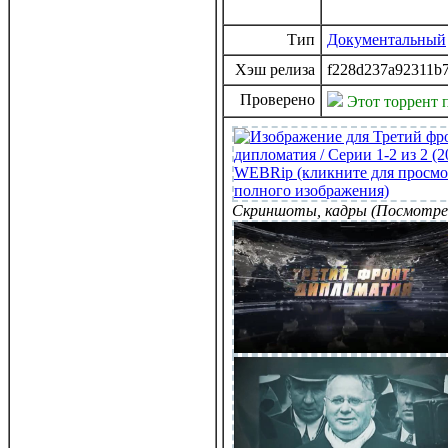
Тип
Документальный
Хэш релиза
f228d237a92311b
Проверено
Этот торрент 
Скриншоты, кадры (Посмотре