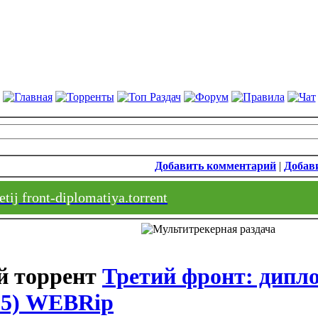
Добавить комментарий
|
Добави
tij front-diplomatiya.torrent
Третий фронт: дипло
025) WEBRip