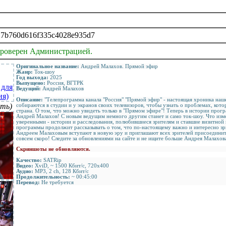
27b760d616f335c4028e935d7
проверен Администрацией.
Оригинальное название:
Андрей Малахов. Прямой эфир
Жанр:
Ток-шоу
Год выхода:
2025
Выпущено:
Россия, ВГТРК
Ведущий:
Андрей Малахов
Описание:
"Телепрограмма канала "Россия" "Прямой эфир" - настоящая хроника наш
ть)
собираются в студии и у экранов своих телевизоров, чтобы узнать о проблемах, кото
страна. О том, что можно увидеть только в "Прямом эфире"! Теперь в истории прог
Андрей Малахов! С новым ведущим немного другим станет и само ток-шоу. Что изме
уверенными - истории и расследования, полюбившиеся зрителям и ставшие визитной 
программы продолжит рассказывать о том, что по-настоящему важно и интересно зр
Андреем Малаховым вступают в новую эру и приглашают всех зрителей присоедини
совсем скоро! Следите за обновлениями на сайте и не ищите больше Андрея Малахова
Скриншоты не обновляются.
Качество:
SATRip
Видео:
XviD, ~ 1500 Кбит/с, 720x400
Аудио:
МР3, 2 ch, 128 Кбит/с
Продолжительность:
~ 00:45:00
Перевод:
Не требуется