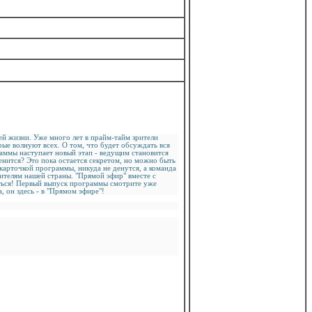
ей жизни. Уже много лет в прайм-тайм зрители
рые волнуют всех. О том, что будет обсуждать вся
раммы наступает новый этап - ведущим становится
нится? Это пока остается секретом, но можно быть
карточкой программы, никуда не денутся, а команда
ителям нашей страны. "Прямой эфир" вместе с
ться! Первый выпуск программы смотрите уже
, он здесь - в "Прямом эфире"!