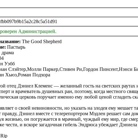
fbb097b9b15a2c28c5a51d91
проверен Администрацией.
название:
The Good Shepherd
ие:
Пастырь
 драма
04
н Уэбб
ан Слэйтер,Молли Паркер,Стивен Ри,Гордон Пинсент,Нэнси Б
ан Хьюз,Роман Подхора
ой отец Дэниел Клеменс — желанный гость на светских раутах 
перт и врачеватель душевных ран, поэтому, когда местного св
лическая церковь поручает именно ему любой ценой сгладить ск
вляет о своей невиновности, но указать на злодея ему мешает т
правду, Дэниел вместе с телерепортером Мэдлен решает сам док
я жизнью, он погружается в мрачный, чуждый ему мир, где смерт
е чести, и вскоре загадочная гибель Эндрюса убеждает Дэниела
Rip