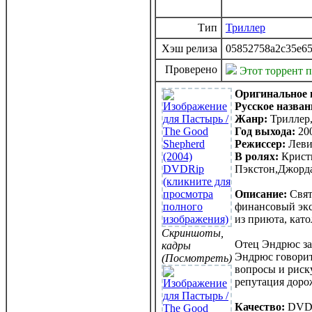
Тип
Триллер
Хэш релиза
05852758a2c35e65
Проверено
Этот торрент 
Оригинальное 
Русское назван
Жанр:
Триллер,
Год выхода:
20
Режиссер:
Леви
В ролях:
Кристи
Пэкстон,Джорд
Описание:
Свят
финансовый экс
из приюта, като
Скриншоты,
Отец Эндрюс зая
кадры
Эндрюс говорит 
(Посмотреть)
вопросы и риску
репутация дорож
Качество:
DVD