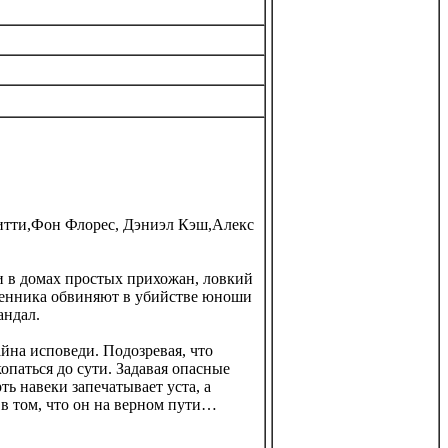
итти,Фон Флорес, Дэниэл Кэш,Алекс
и в домах простых прихожан, ловкий
ященника обвиняют в убийстве юноши
андал.
айна исповеди. Подозревая, что
опаться до сути. Задавая опасные
ь навеки запечатывает уста, а
 в том, что он на верном пути…